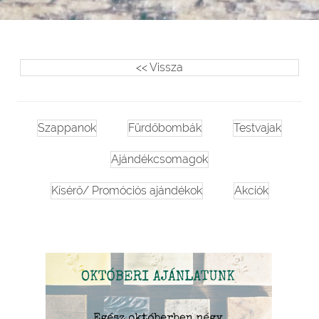
<< Vissza
Szappanok
Fürdőbombák
Testvajak
Ajándékcsomagok
Kísérő/ Promóciós ajándékok
Akciók