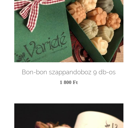
Bon-bon szappandoboz 9 db-os
1 800 Ft