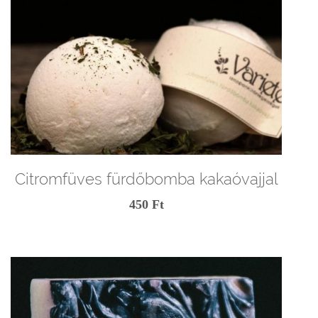
Citromfüves fürdőbomba kakaóvajjal
450 Ft