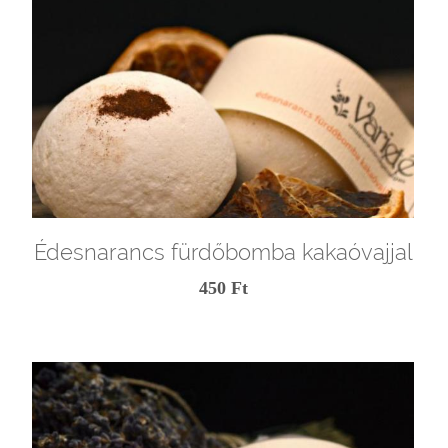
Édesnarancs fürdőbomba kakaóvajjal
450 Ft