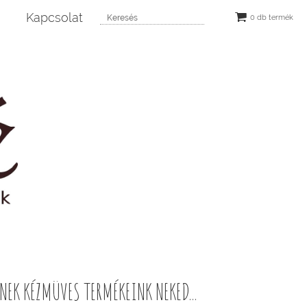
Kapcsolat
0 db termék
EK KÉZMÜVES TERMÉKEINK NEKED...