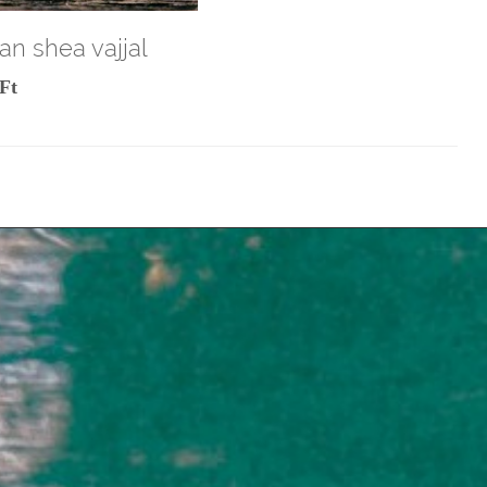
an shea vajjal
Ft