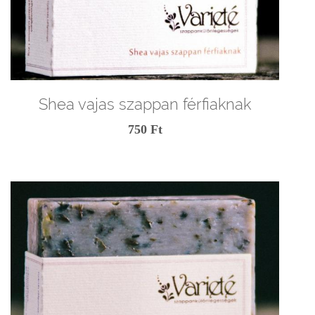
Shea vajas szappan férfiaknak
750 Ft