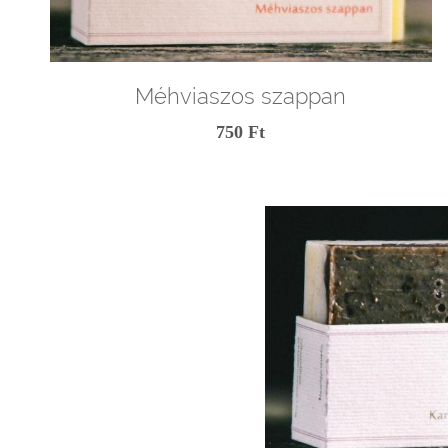
Méhviaszos szappan
750 Ft