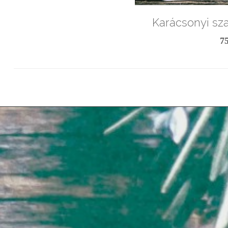
Karácsonyi sza
7